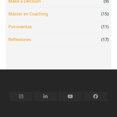
Make a Decision
(9)
Máster en Coaching
(15)
Psicoventas
(11)
Reflexiones
(17)
Instagram
LinkedIn
YouTube
Facebook