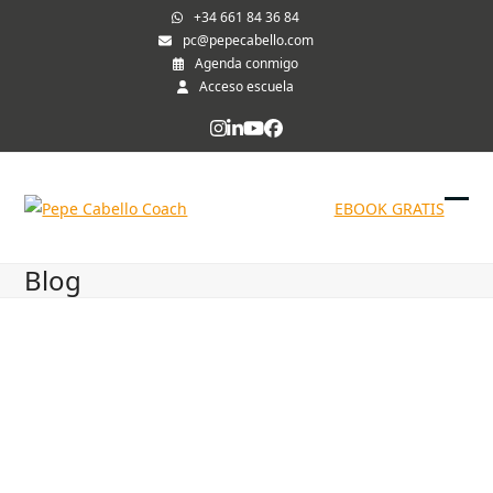
Skip
+34 661 84 36 84
to
pc@pepecabello.com
Agenda conmigo
content
Acceso escuela
Instagram
LinkedIn
YouTube
Facebook
EBOOK GRATIS
Ope
Clos
mob
mob
Blog
me
me